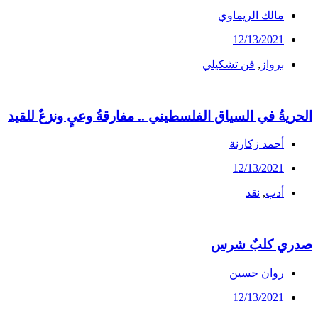
مالك الريماوي
12/13/2021
برواز
,
فن تشكيلي
الحريةُ في السياق الفلسطيني .. مفارقةُ وعيٍ ونزعٌ للقيد
أحمد زكارنة
12/13/2021
أدب
,
نقد
صدري كلبٌ شرس
روان حسين
12/13/2021