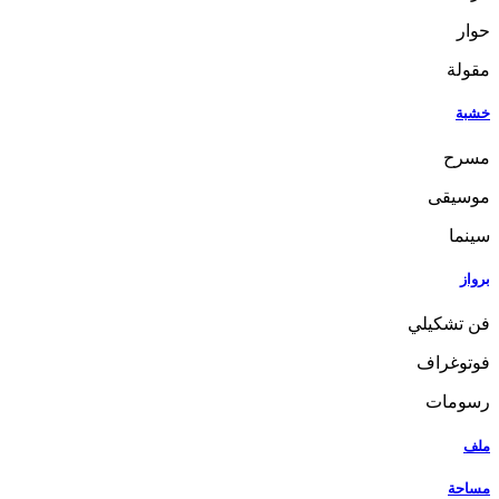
حوار
مقولة
خشبة
مسرح
موسيقى
سينما
برواز
فن تشكيلي
فوتوغراف
رسومات
ملف
مساحة