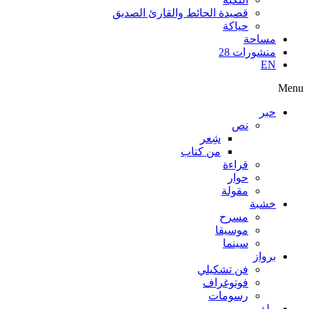
قصيدة الحائط والقارئ الصديق
حياكة
مساحة
منشورات 28
EN
Menu
حبر
نص
شِعر
من كتاب
قراءة
حوار
مقولة
خشبة
مسرح
موسيقا
سينما
برواز
فن تشكيلي
فوتوغراف
رسومات
ملف