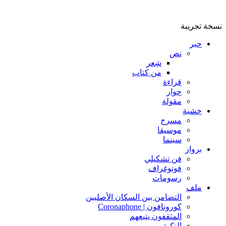
نسخة تجريبة
حبر
نص
شِعر
من كتاب
قراءة
حوار
مقولة
خشبة
مسرح
موسيقا
سينما
برواز
فن تشكيلي
فوتوغراف
رسومات
ملف
التضامن بين السكان الأصليين
كورونافون | Coronaphone
المثقفون يتبعهم
النكبة