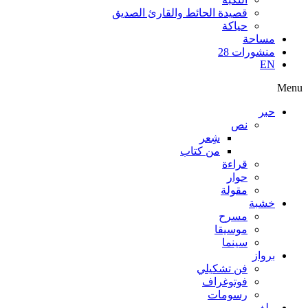
قصيدة الحائط والقارئ الصديق
حياكة
مساحة
منشورات 28
EN
Menu
حبر
نص
شِعر
من كتاب
قراءة
حوار
مقولة
خشبة
مسرح
موسيقا
سينما
برواز
فن تشكيلي
فوتوغراف
رسومات
ملف