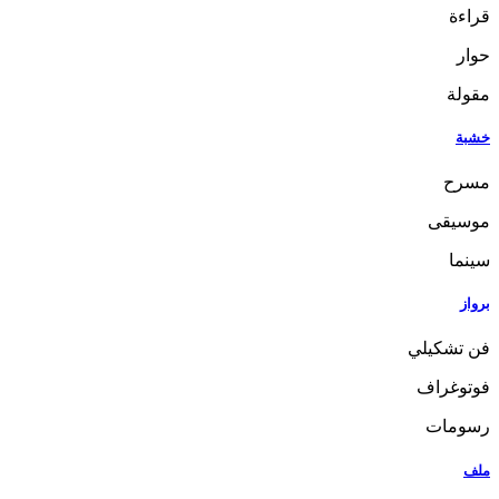
قراءة
حوار
مقولة
خشبة
مسرح
موسيقى
سينما
برواز
فن تشكيلي
فوتوغراف
رسومات
ملف