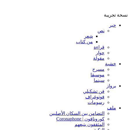
نسخة تجريبة
حبر
نص
شِعر
من كتاب
قراءة
حوار
مقولة
خشبة
مسرح
موسيقا
سينما
برواز
فن تشكيلي
فوتوغراف
رسومات
ملف
التضامن بين السكان الأصليين
كورونافون | Coronaphone
المثقفون يتبعهم
النكبة