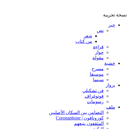
نسخة تجريبة
حبر
نص
شِعر
من كتاب
قراءة
حوار
مقولة
خشبة
مسرح
موسيقا
سينما
برواز
فن تشكيلي
فوتوغراف
رسومات
ملف
التضامن بين السكان الأصليين
كورونافون | Coronaphone
المثقفون يتبعهم
النكبة