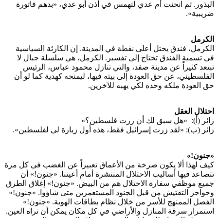
البذور. ثم انحنت أم عدي لتهمس في أذن أبو عدي، «بدهم فاتورة
ضريبية».
الكرمل
الكرمل، فندق يحتل أعلى نقطة في المدينة. إن الكارثة السياسية
في تسمية الفندق تحتاج إلى تفسير. الكرمل، هي سلسلة جبال لا
تبتعد كثيراً عن مدينة صفد، ‫والتي تنازل محمود عباس، الرئيس
الفلسطيني، عن حق العودة إلى بيته فيها‬، ليمنحه كهدية كما لو أن
حق العودة ملكه وحده لكي يهبه للآخرين.
احتلال العقل
زائر (أ): «هل سبق لك أن زرت فلسطين؟»
زائر (ب): «لقد زرت إسرائيل فقط، هذه أول زيارة لي لفلسطين».
«جنون!»
كيف لهذا ألا يكون صرخة من الأعماق تعبيراً عن الغضب في كل مرة
تتصاعد فيها أساليب الاحتلال المنتشرة أمام أعيننا. «جنون!» أن
جميع موظفي سفارة الاحتلال هم من البيض. «جنون!» إغلاق الطرق
وحواجز التفتيش من قبل الجنود المستعمرين متى شاؤوا. «جنون!»
الفصل الممنهج للأسر من خلال نظام بطاقات الهوية. «جنون!»
استمرار سرقة المنازل والأراضي في كل مكان يمكن أن تراه العين.