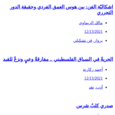
اشكاليّة الفن: بين هوس العمق الفردي وحقيقة الدور
التحرري
مالك الريماوي
12/13/2021
برواز
,
فن تشكيلي
الحريةُ في السياق الفلسطيني .. مفارقةُ وعيٍ ونزعٌ للقيد
أحمد زكارنة
12/13/2021
أدب
,
نقد
صدري كلبٌ شرس