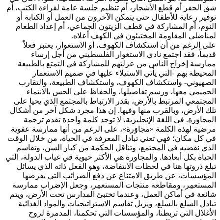
شق الحفر أم قطع الأشجار، أم تنظيم جلسة عامة لقراءة الكتب، أم
توفير رعاية للأطفال حتى يتمكن الآخرون من العمل أو الكتابة أو
النوم، أم المشاركة في قطف الزيتون الجماعي، أم إعداد الطعام
لمناضلي المقاومة المختبئون في الكهف أعلاه.
على الرغم من أن استكشاف الكهوف، أو الاستغوار، يعتبر فعلاً
قديماً، فقد اجتمع نادي الاستغوار الفلسطيني من أجل إرساء
ممارسة إخراج الناس من عزلتهم للمشاركة في التمتع بالطبيعة
المحيطة بهم -التي يأتي الاستيلاء عليها في صميم الاستعمار
الصهيوني- واستكشاف الكهوف، واستكشاف الطبيعة، والتقارب
الحميمي معها، ورسم تفاصيلها، والحفاظ على الحس بالانتماء
المجتمعي المرتبط بالأرض، بقدر الارتباط بالمجتمع الذي يحيا على
تلك الأرض، وبالقرب منها وفيها. إن هذا مجرد شكل آخر من أشكال
المجاوَرة. في اللغة الإنجليزية، لا توجد كلمة واحدة تقدم ترجمة
مرضية لهذه الكلمة «مجاوَرة»، على الرغم من أنها ممارسة عفوية
في كل مكان؛ فهي تعني تبادل المعرفة في الحياة، من خلال الوقت
الذي نقضيه في المجتمع، وتناقل الحكمة من كبار السن، وتقاسم
الحياة بكل أبعادها. والمجاورة هي الأكثر حيوية في غياب الدولة، التي
تبلغ ذروتها هنا في لحظات الانتفاضة، وهو الفعل ذاته الذي يسائل
المؤسسات، عن طريق الامتناع عن دفع الضرائب التي يفرضها
المستعمِر، ومقاطعة منتجات المستعمِر، وجعل الإضراب ممارسة
شائعة في أماكن العمل، وعندما تختبئ المدارس تحت الأرض، ويتم
تبادل السلع بالسلع، ويزيل تقاسم الاستراتيجيات والمواد الغذائية
الأغلال التي تربطنا، والمؤسسات التي تحكمنا، المدمرة لروح