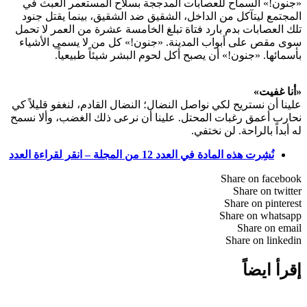
«جنون!» السماح للعصابات المدججة بسلاح المستعمر العبث في
المجتمع ليتآكل من الداخل، الشقيق ضد الشقيق، بينما يقتل جنود
تلك العصابات بدم بارد فتاة تبلغ الخامسة عشرة من العمر لا تحمل
سوى مقص على أبواب المدينة. «جنون!» كل من لا يسمي الأشياء
بأسمائها. «جنون!» أن يصبح أكل لحوم البشر شيئاً طبيعياً.
«أنا غفيت»
علينا أن نستريح لكي نواصل النضال؛ النضال القادم، لنغفو قليلاً كي
نحارب أعمق رغبات المحتل. علينا أن نرعى ذلك الغضب، وألا نسمح
له أبداً بالراحة. لن نختفي.
نُشِرت هذه المادة في العدد 12 من المجلة – انقر لقراءة العدد
Share on facebook
Share on twitter
Share on pinterest
Share on whatsapp
Share on email
Share on linkedin
إقرأ ايضاً