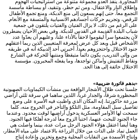
المجاورة. ينفذ العدو مجموعة متنوعة من استراتيجيات الهجوم
وإطلاق النار والاعتقال، ومن ثم حظر، وتنقيد، أو ببساطة مأسسة
التجمع معاً. حتى إنهم يسعون إلى منع الدبكة، ومنع تجمع الأطفال
للرقص، وتجريم حركات أجسادهم الانسيابية والمتسقة مع الأنغام.
على الرغم من ذلك، لا يزال الفتيان والفتيات يلتقون في جمعية
شباب البلدة القديمة في القدس للدبكة. وفي بعض الأحيان يضطرون
لأن يجتمعوا سراً ليقوموا لاحقاً بالأداء علناً، وعليهم أن يعدّوا عدد
الأشخاص قبل وبعد كل عرض لمعرفة المتغيبين الذين ربما اعتقلهم
جنود الاحتلال واحتجزوهم بعيداً. أخبرني أحد الدبيكة أنه في طريقه
من وإلى التدريب، يكون دائماً متيقظاً ومنتبهاً للحركة في الشارع
ونقاط التفتيش وأماكن تواجدها، وما يفعله المخبرون. مؤسسة
الاحتلال خائفة إلى هذا الحد.
«بدهم فاتورة ضريبية»
جلسنا تحت ظلال الأشجار الواقعة بين منشآت الكيماويات الصهيونية
المحظورة شرقاً، والجدار غرباً، اللذين ساهما في سرقة ثلثي أراضي
مزرعة حاكورتنا. إنه المكان الذي واظبت فيه الأسرة على وضع
تفاصيل سبل المقاومة، مثل التلكؤ والتأخر في الخروج منه، كلما
سمحت لها الأوامر العسكرية بدخول أراضيها لوقت محدود. وعندما
جاء الجنود للبحث عنهما، اختبأ الزوج معاً لدرجة أهلكا فيها الجنود.
وهنا أيضاً اعتقل هؤلاء الجنود الرجل مرات عدة، بينما واصلت هي
العمل تماد على الذات من خلال الزراعة بالاعتماد على مياه الأمطار،
وإنتاج الأسمدة من النفايات المحلية وجمع وتخزين وإعادة إنتاج