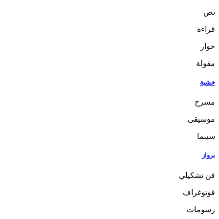
نص
قراءة
حوار
مقولة
خشبة
مسرح
موسيقى
سينما
برواز
فن تشكيلي
فوتوغراف
رسومات