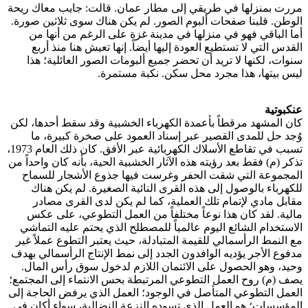
مررت بمنزلها في طريقي إلى مطار عمان. قالت: جايب معاك ريحة
الوطن. قلبنا صفحات ألبوم الصور. لم يكن هناك سوى ثلاثين صورة.
أما الباقي فهو في منزلها في مدينة غزة على الرغم من أنها من
القدس التي لا تستطيع العودة إليها أيضاً. إنها تعيش هنا منذ أربع
سنوات، لكنها لا تريد أن تحضر جميع ألبومات الصور العائلية؛ هذا
ليس بيتها، هذا مجرد محل سكن. نكبة مستمرة.
عنكبوتية
كان المشهد مرقطاً بأعمدة الكهرباء الخشبية وقد سقط أحدها، لكن
وُجد حل للمدى القصير عبر إسناد العمود على صخرة كبيرة، ما
تسبب في تقاطع الأسلاك الكهربائية عبر الأفق. كان ذلك العام 1973،
تذكر (م) فقط بعد رؤيته هذه الآثار الخشبية الحية، بأنه كان واحداً من
المجموعة التي شقت الحفر وغرست فيها جذوع الأشجار للسماح
للكهرباء بالوصول إلى هذه القرى النائية الصغيرة. لم يكن هناك
مقابل مادي لإتمام تلك العملية، كما لم يكن لدى القرى مصادر
مالية. لقد كان هذا نوعاً مختلفاً من العمل التطوعي، على عكس
الاستخدام الشائع اليوم عالمياً للمصطلح الذي يحتم عليه التماشي
مع النمط الرأسمالي للقيمة المتبادلة، حيث يعتبر التطوع عملاً غير
مدفوع الأجر يؤديه الوافدون الجدد إلى نمط الإنتاج الرأسمالي بهدف
وحيد، وهو الحصول على الائتمان اللازم لدخول سوق رأس المال.
يصف (م) روح العمل التطوعي المرتبطة بحس الانتماء إلى المجتمع؛
العمل التطوعي المتأصل في الوجود؛ العمل الذي يرفض الحاجة إلى
المؤسسات؛ هو العمل الذي تسوده النزعة النضالية، سواء أكان في