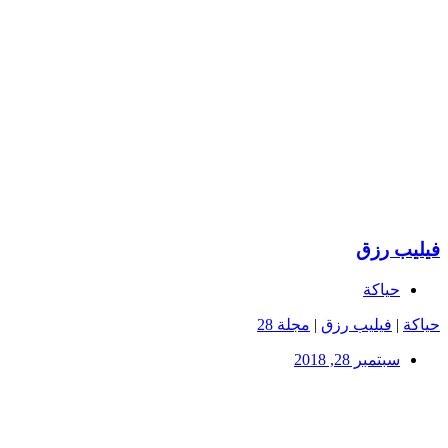
فيليب رزق
حياكة
حياكة
|
فيليب رزق
|
مجلة 28
سبتمبر 28, 2018