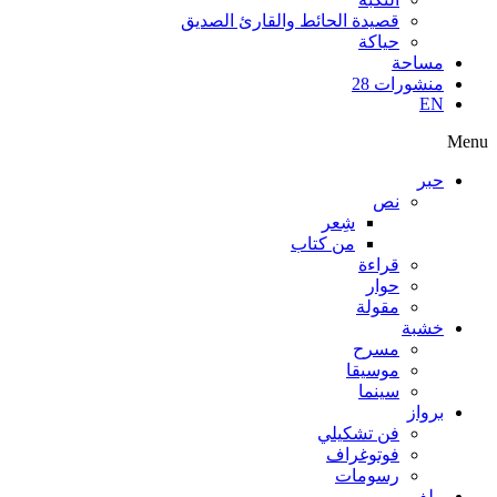
قصيدة الحائط والقارئ الصديق
حياكة
مساحة
منشورات 28
EN
Menu
حبر
نص
شِعر
من كتاب
قراءة
حوار
مقولة
خشبة
مسرح
موسيقا
سينما
برواز
فن تشكيلي
فوتوغراف
رسومات
ملف