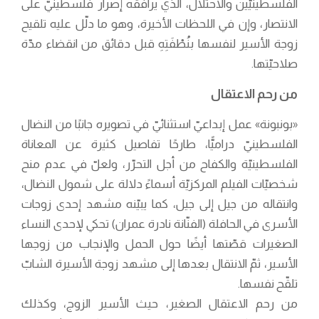
الفلسطينيّين والاحتلال، الذي يرافقه إصرار فلسطينيّ على
الانتصار، وإن في اللحظات الأخيرة، وهو ما دلّل عليه تلقيح
زوجة الأسير لنفسها بنُطْفَتِهِ قبل دقائق من انقضاء مدّة
صلاحيّتها.
من رحم الاعتقال
«بونبونة» عمل إبداعيّ استثنائيّ في تصويره جانبًا من النضال
الفلسطينيّ دراميًّا، طارحًا تفاصيل كثيرة عن المعاناة
الفلسطينيّة والكفاح من أجل التحرّر، ولعلّ في عدم منح
شخصيّات الفيلم المركزيّة أسماءً دلالة على شمول النضال،
وانتقاله من جيل إلى جيل، كما يبيّنه مشهد إحدى زوجات
الأسرى في الحافلة (الفنّانة نادرة عمران) تحكي لإحدى النساء
الصغيرات قصّتها أيضًا حول الحمل والإنجاب من زوجها
الأسير، ثمّ الانتقال بعدها إلى مشهد زوجة الأسيرة الشابّ
تلقّح نفسها.
من رحم الاعتقال الصغير، حيث الأسير الزوج، وكذلك