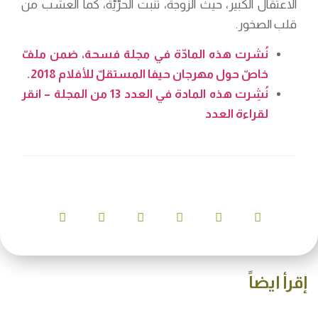
الاعتقال الكبير، حيث الزوجة، تنبت الحرّيّة، كما العشب من
قلب الصخور.
نُشرت هذه المادّة في مجلة فسحة، ضمن ملفّ
خاصّ حول مهرجان حيفا المستقلّ للأفلام 2018.
نُشِرت هذه المادة في العدد 13 من المجلة – انقر
لقراءة العدد
إقرأ ايضاً