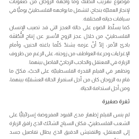
موضوع تهريب النُّطَفْ وما واجهه الزوجان من صعوبات
لإنجاز العمليّة بنجاح، لتشمل ما يواجهه الفلسطينيّ يوميًّا في
سياقات حياته المختلفة.
كما يسلّط الضوء على حالة العجز التي قد تصيب الإنسان
الفلسطينيّ، من خلال عجز الزوج الأسير عن إنتاج النُّطْفَة
بادئ الأمر، إلّا أنّ عزمه يشتدّ كلّما باغته الحنين، وأمام
الإغراءات وجرعة العواطف من زوجته، على الرغم من ظروف
الزيارة في المعتقل والحاجب الزجاجيّ الفاصل بينهما.
وتظهر في الفيلم القدرة الفلسطينيّة على الحبّ، فكلّ ما
قام به الزوجان كان من أجل استمرار الحالة العشقيّة بينهما،
ومن أجل استدامة الحياة.
ثغرة صغيرة
لم ينس الفيلم إظهار مدى القيود المفروضة إسرائيليًّا على
الشعب الفلسطينيّ، فكان السياج الشائك الذي رافق الزيارة
إلى المعتقل، والتفتيش الدقيق الذي يطال تفاصيل جسد