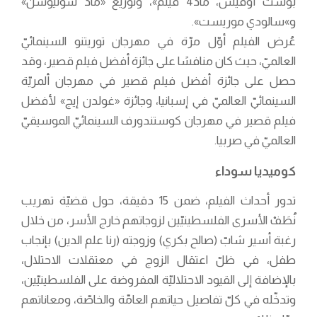
بوست أوفيس، ماد4 فيلم»، وتوزيع «ماد سوليوشن»
و»سالودي موريست».
عُرض الفيلم أوّل مرّة في مهرجان توريتنو السينمائيّ
العالميّ، حيث كان منافسًا على جائزة أفضل فيلم قصير، وقد
حصل على جائزة أفضل فيلم قصير في مهرجان ألمريّة
السينمائيّ العالميّ في إسبانيا، وجائزة «غولدن إيج» لأفضل
فيلم قصير في مهرجان كوستندورف السينمائيّ الموسيقيّ
العالميّ في صربيا.
كوميديا سوداء
تدور أحداث الفيلم، ضمن 15 دقيقة، حول قضيّة تهريب
نُطَفْ الأسرى الفلسطينيّين لزوجاتهم خارج الأسر، من خلال
رغبة أسير شابّ (صالح بكري) وزوجته (رنا علم الدين) بإنجاب
طفل، في ظلّ اعتقال الزوج في معتقلات الاحتلال،
بالإضافة إلى القيود الاحتلاليّة المفروضة على الفلسطينيّين،
وتدخّله في كلّ تفاصيل حياتهم العامّة والخاصّة، ومعاناتهم