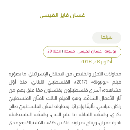
غسان فايز القيسي
سينما
بونبونة
|
غسان القيسي
|
فسحة
|
مجلة 28
أكتوبر 28, 2018
محاولات التحرّر والخلاص من الاحتلال الإسرائيليّ، ما يصوّره
فيلم «بونبونة» (2017)، الفلسطينيّ اللبنانيّ، منذ أوّل
مشاهده؛ أسرى فلسطينيّون يغتسلون ممّا علق بهم من
آثار الأعمال الشاقّة. وهو الفيلم الثالث للفنّان الفلسطينيّ
راكان مياسي، تأليفًا وإخراجًا، وبطولة الفنّان الفلسطينيّ صالح
بكري، والفنّانة اللبنانيّة رنا علم الدين، والفنّانة الفلسطينيّة
نادرة عمران، وإنتاج «غراوند غلاس 235»، بالاشتراك مع « ذي