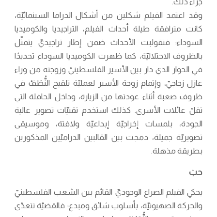
جرّاء ذلك.
وقد اعتمد الفيلم شكلين من أشكال الدراما السينمائيّة،
كانت مترافقة طيلة أحداث الفيلم، التراجيديا والكوميديا
السوداء؛ فتقولبت الأحداث ضمن إطار تراجيديّ يتمثّل
بالظروف الاحتلاليّة، كما ظهرت الكوميديا السوداء تحديدًا
في الحوار الذي دار بين الأسير الفلسطينيّ وزوجته من وراء
عازل زجاجيّ، وإتمام زوجة الأسير لعمليّة تلقيح النُّطَفْ في
ظروف صعبة أثناء عودتها من الزيارة، وداخل الحافلة التي
تقلّ عائلات الأسرى. كذلك استخدم تقنيّات تصوير عالية
الجودة، بلمسات إخراجيّة إبداعيّة ولافتة، وموسيقى
تصويريّة جميلة، دمجت بين القالبين الدراميّين المذكورين
بطريقة مذهلة.
حبّ
يحكي الفيلم الصراع الوجوديّ القائم بين الشعب الفلسطينيّ
والحركة الصهيونيّة، بأسلوب شائق ومبدع؛ فالقضيّة تتعدّى