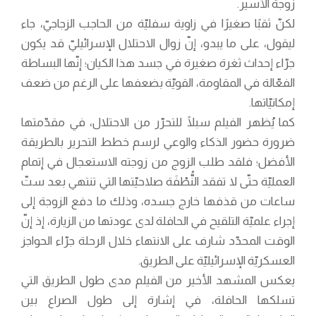
زوجة الأسير.
لكنّ ثقبًا صغيرًا في زاوية سفليّة من الحاجب الزجاجيّ، جاء
ليقول، على ما يبدو، إنّ زوال الاحتلال الإسرائيليّ قد يكون
جرّاء إحداث ثغرة صغيرة في جسد هذا الكيان؛ إنّها البساطة
الفعّالة في المقاومة، القويّة بضعفها على الرغم من ضعف
إمكانيّاتها.
كما يُظهر الفيلم سبلًا للتحرّر من الاحتلال، في مقدّمتها
ضرورة حضور الذكاء والوعي لرسم خطط التحرير بالطريقة
الأفضل؛ فلقد طلب الزوج من زوجته الاستعجال في إتمام
العمليّة حتّى لا تفقد النُّطْفَة صلاحيّتها التي تنتهي بعد ستّ
ساعات من قذفها خارج جسده، وذلك ما دفع الزوجة إلى
إجراء علميّة التلقيح في الحافلة لدى عودتها من الزيارة، إذ إنّ
الوقت المحدّد شارف على الانتهاء خلال الرحلة جرّاء الحواجز
العسكريّة الإسرائيليّة على الطريق.
يعكس المشهد الأخير من الفيلم مدى طول الطريق التي
تسلكها الحافلة، في إشارة إلى طول الصراع بين