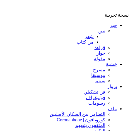
نسخة تجريبة
حبر
نص
شِعر
من كتاب
قراءة
حوار
مقولة
خشبة
مسرح
موسيقا
سينما
برواز
فن تشكيلي
فوتوغراف
رسومات
ملف
التضامن بين السكان الأصليين
كورونافون | Coronaphone
المثقفون يتبعهم
النكبة