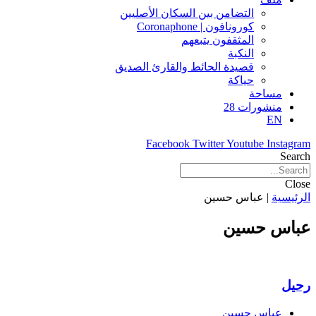
التضامن بين السكان الأصليين
كورونافون | Coronaphone
المثقفون يتبعهم
النكبة
قصيدة الحائط والقارئ الصديق
حياكة
مساحة
منشورات 28
EN
Facebook
Twitter
Youtube
Instagram
Search
Close
الرئيسية
|
عباس حسين
عباس حسين
رحيل
عباس حسين