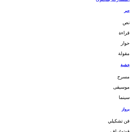
حبر
نص
قراءة
حوار
مقولة
خشبة
مسرح
موسيقى
سينما
برواز
فن تشكيلي
فوتوغراف