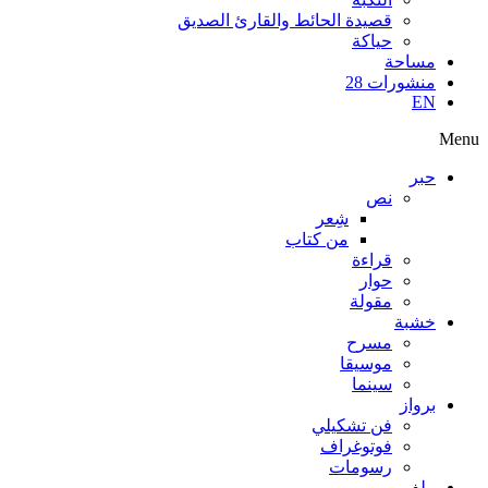
قصيدة الحائط والقارئ الصديق
حياكة
مساحة
منشورات 28
EN
Menu
حبر
نص
شِعر
من كتاب
قراءة
حوار
مقولة
خشبة
مسرح
موسيقا
سينما
برواز
فن تشكيلي
فوتوغراف
رسومات
ملف