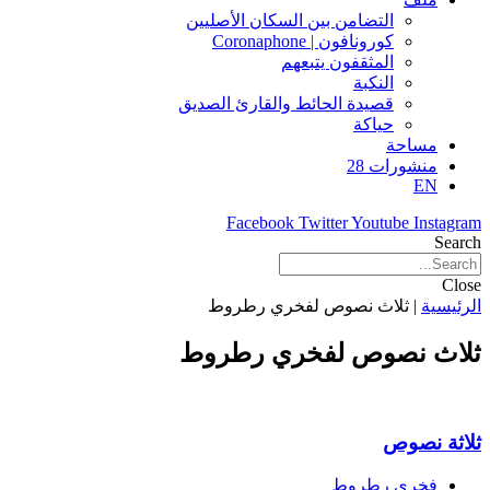
التضامن بين السكان الأصليين
كورونافون | Coronaphone
المثقفون يتبعهم
النكبة
قصيدة الحائط والقارئ الصديق
حياكة
مساحة
منشورات 28
EN
Facebook
Twitter
Youtube
Instagram
Search
Close
الرئيسية
|
ثلاث نصوص لفخري رطروط
ثلاث نصوص لفخري رطروط
ثلاثة نصوص
فخري رطروط