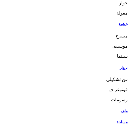
حوار
مقولة
خشبة
مسرح
موسيقى
سينما
برواز
فن تشكيلي
فوتوغراف
رسومات
ملف
مساحة