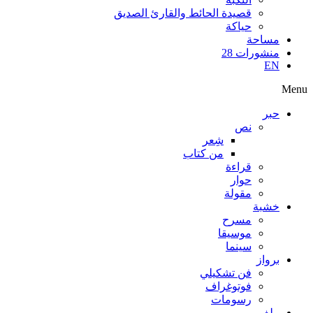
قصيدة الحائط والقارئ الصديق
حياكة
مساحة
منشورات 28
EN
Menu
حبر
نص
شِعر
من كتاب
قراءة
حوار
مقولة
خشبة
مسرح
موسيقا
سينما
برواز
فن تشكيلي
فوتوغراف
رسومات
ملف