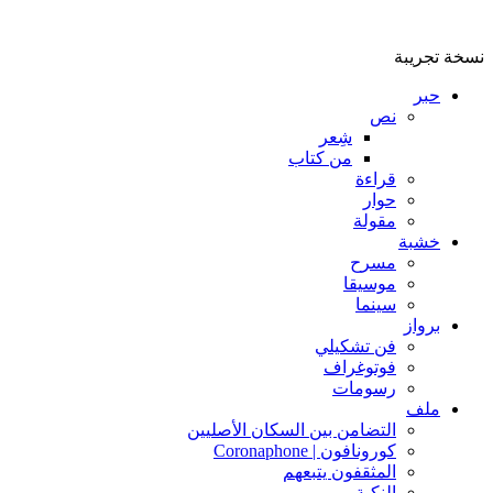
نسخة تجريبة
حبر
نص
شِعر
من كتاب
قراءة
حوار
مقولة
خشبة
مسرح
موسيقا
سينما
برواز
فن تشكيلي
فوتوغراف
رسومات
ملف
التضامن بين السكان الأصليين
كورونافون | Coronaphone
المثقفون يتبعهم
النكبة