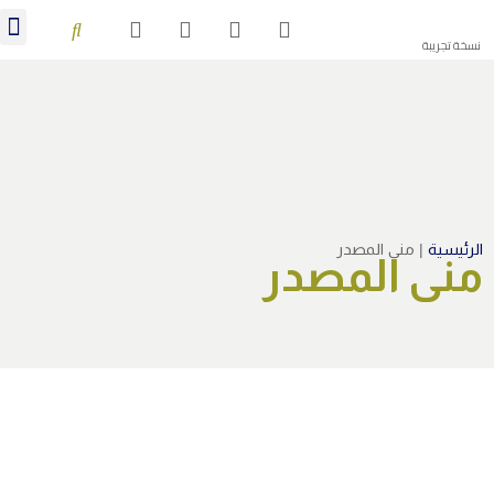
منشورات 28
نسخة تجريبة
الرئيسية
|
منى المصدر
منى المصدر