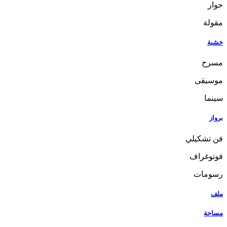
حوار
مقولة
خشبة
مسرح
موسيقى
سينما
برواز
فن تشكيلي
فوتوغراف
رسومات
ملف
مساحة