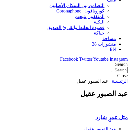
التضامن بين السكان الأصليين
كورونافون | Coronaphone
المثقفون يتبعهم
النكبة
قصيدة الحائط والقارئ الصديق
حياكة
مساحة
منشورات 28
EN
Facebook
Twitter
Youtube
Instagram
Search
Close
الرئيسية
|
عبد الصبور عقيل
عبد الصبور عقيل
مثل عمرٍ شارد
عبد الصبور عقيل