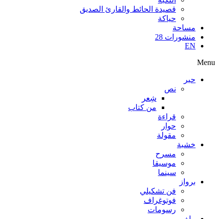
قصيدة الحائط والقارئ الصديق
حياكة
مساحة
منشورات 28
EN
Menu
حبر
نص
شِعر
من كتاب
قراءة
حوار
مقولة
خشبة
مسرح
موسيقا
سينما
برواز
فن تشكيلي
فوتوغراف
رسومات
ملف