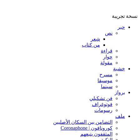
نسخة تجريبة
حبر
نص
شِعر
من كتاب
قراءة
حوار
مقولة
خشبة
مسرح
موسيقا
سينما
برواز
فن تشكيلي
فوتوغراف
رسومات
ملف
التضامن بين السكان الأصليين
كورونافون | Coronaphone
المثقفون يتبعهم
النكبة