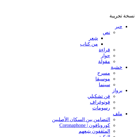
نسخة تجريبة
حبر
نص
شِعر
من كتاب
قراءة
حوار
مقولة
خشبة
مسرح
موسيقا
سينما
برواز
فن تشكيلي
فوتوغراف
رسومات
ملف
التضامن بين السكان الأصليين
كورونافون | Coronaphone
المثقفون يتبعهم
النكبة