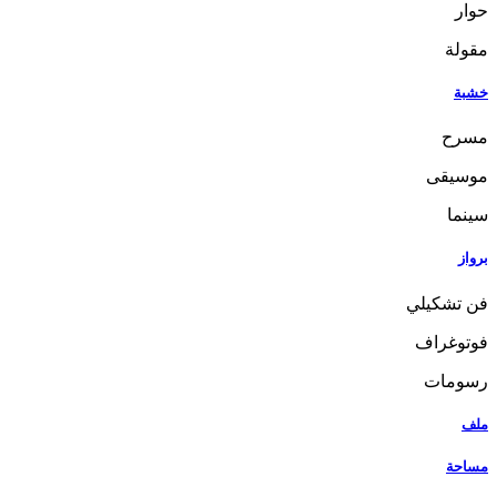
حوار
مقولة
خشبة
مسرح
موسيقى
سينما
برواز
فن تشكيلي
فوتوغراف
رسومات
ملف
مساحة