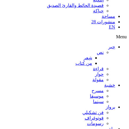
قصيدة الحائط والقارئ الصديق
حياكة
مساحة
منشورات 28
EN
Menu
حبر
نص
شِعر
من كتاب
قراءة
حوار
مقولة
خشبة
مسرح
موسيقا
سينما
برواز
فن تشكيلي
فوتوغراف
رسومات
ملف